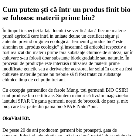
Cum putem ști că într-un produs finit bio
se folosesc materii prime bio?
În timpul inspecției la fața locului se verifică dacă fiecare materie
primă agricolă care intră în unitate deține un certificat sigur și
autentic privind originea ecologică. Termenul „produs bio” este
sinonim cu „produs ecologic” și înseamnă că articolul respectiv a
fost realizat din materii prime fără substanțe chimice de sinteză, iar în
cultivare s-au folosit doar substanțe biodegradabile sau naturale. În
procesul de producție este interzisă utilizarea de materii prime
modificate genetic sau a derivatelor acestora, iar solul în care au fost
cultivate materiile prime nu trebuie să fi fost tratat cu substanțe
chimice timp de cel puțin trei ani.
Cu excepția germenilor de fasole Mung, toți germenii BIO CSIRI
sunt produse bio certificate. Suntem mândri că livrăm magazinelor
lanțului SPAR Ungaria germenii noștri de broccoli, de praz și mix
bio, care fac parte din gama bio SPAR Natur*pur.
ÖkoVital Kft.
De peste 20 de ani producem germeni bio proaspeți, gata de
consum, folosind tehnologia cu apă și o gamă variată de semințe de