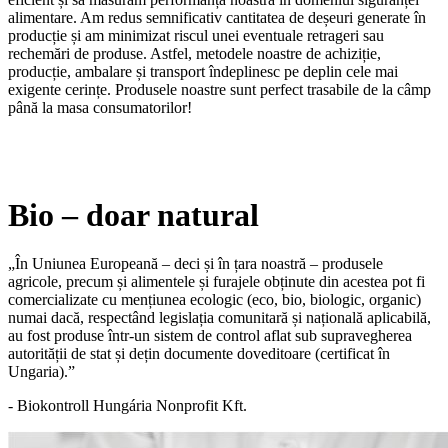
alimentare. Am redus semnificativ cantitatea de deșeuri generate în
producție și am minimizat riscul unei eventuale retrageri sau
rechemări de produse. Astfel, metodele noastre de achiziție,
producție, ambalare și transport îndeplinesc pe deplin cele mai
exigente cerințe. Produsele noastre sunt perfect trasabile de la câmp
până la masa consumatorilor!
Bio – doar natural
„În Uniunea Europeană – deci și în țara noastră – produsele
agricole, precum și alimentele și furajele obținute din acestea pot fi
comercializate cu mențiunea ecologic (eco, bio, biologic, organic)
numai dacă, respectând legislația comunitară și națională aplicabilă,
au fost produse într-un sistem de control aflat sub supravegherea
autorității de stat și dețin documente doveditoare (certificat în
Ungaria).”
- Biokontroll Hungária Nonprofit Kft.