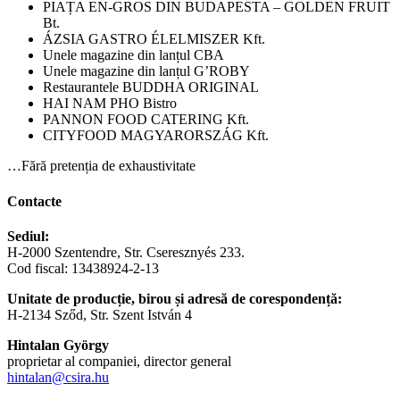
PIAȚA EN-GROS DIN BUDAPESTA – GOLDEN FRUIT
Bt.
ÁZSIA GASTRO ÉLELMISZER Kft.
Unele magazine din lanțul CBA
Unele magazine din lanțul G’ROBY
Restaurantele BUDDHA ORIGINAL
HAI NAM PHO Bistro
PANNON FOOD CATERING Kft.
CITYFOOD MAGYARORSZÁG Kft.
…Fără pretenția de exhaustivitate
Contacte
Sediul:
H-2000 Szentendre, Str. Cseresznyés 233.
Cod fiscal: 13438924-2-13
Unitate de producție, birou și adresă de corespondență:
H-2134 Sződ, Str. Szent István 4
Hintalan György
proprietar al companiei, director general
hintalan@csira.hu