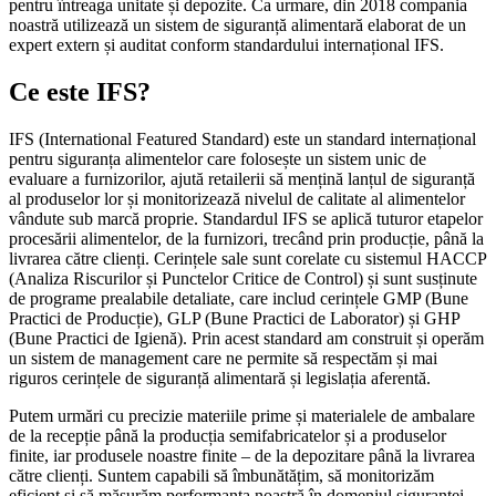
pentru întreaga unitate și depozite. Ca urmare, din 2018 compania
noastră utilizează un sistem de siguranță alimentară elaborat de un
expert extern și auditat conform standardului internațional IFS.
Ce este IFS?
IFS (International Featured Standard) este un standard internațional
pentru siguranța alimentelor care folosește un sistem unic de
evaluare a furnizorilor, ajută retailerii să mențină lanțul de siguranță
al produselor lor și monitorizează nivelul de calitate al alimentelor
vândute sub marcă proprie. Standardul IFS se aplică tuturor etapelor
procesării alimentelor, de la furnizori, trecând prin producție, până la
livrarea către clienți. Cerințele sale sunt corelate cu sistemul HACCP
(Analiza Riscurilor și Punctelor Critice de Control) și sunt susținute
de programe prealabile detaliate, care includ cerințele GMP (Bune
Practici de Producție), GLP (Bune Practici de Laborator) și GHP
(Bune Practici de Igienă). Prin acest standard am construit și operăm
un sistem de management care ne permite să respectăm și mai
riguros cerințele de siguranță alimentară și legislația aferentă.
Putem urmări cu precizie materiile prime și materialele de ambalare
de la recepție până la producția semifabricatelor și a produselor
finite, iar produsele noastre finite – de la depozitare până la livrarea
către clienți. Suntem capabili să îmbunătățim, să monitorizăm
eficient și să măsurăm performanța noastră în domeniul siguranței