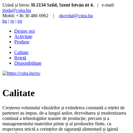
Uzină și birou:
H-2134 Sződ, Szent István út 4.
| e-mail:
iroda@csira.hu
Mobil: +36 30 486 6962 |
okovital@csira.hu
hu
|
ro
|
en
Despre noi
Activitate
Produse
Calitate
Reţetă
Disponibilitate
Calitate
Creșterea volumului vânzărilor și extinderea constantă a rețelei de
parteneri au impus, de-a lungul anilor, dezvoltarea și modernizarea
continuă a tehnologiilor noastre de producție, precum și a
managementului materiilor prime și al produselor finite, cu
respectarea strictă a cerințelor de siguranță alimentară și igienă