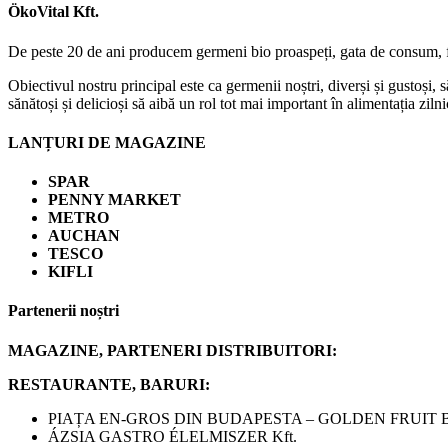
ÖkoVital Kft.
De peste 20 de ani producem germeni bio proaspeți, gata de consum, f
Obiectivul nostru principal este ca germenii noștri, diverși și gustoși, s
sănătoși și delicioși să aibă un rol tot mai important în alimentația zilni
LANȚURI DE MAGAZINE
SPAR
PENNY MARKET
METRO
AUCHAN
TESCO
KIFLI
Partenerii noștri
MAGAZINE, PARTENERI DISTRIBUITORI:
RESTAURANTE, BARURI:
PIAȚA EN-GROS DIN BUDAPESTA – GOLDEN FRUIT B
ÁZSIA GASTRO ÉLELMISZER Kft.