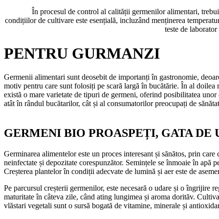
În procesul de control al calității germenilor alimentari, trebui
condițiilor de cultivare este esențială, incluzând menținerea temperatu
teste de laborator
PENTRU GURMANZI
Germenii alimentari sunt deosebit de importanți în gastronomie, deoarec
motiv pentru care sunt folosiți pe scară largă în bucătărie. În al doilea 
există o mare varietate de tipuri de germeni, oferind posibilitatea uno
atât în rândul bucătarilor, cât și al consumatorilor preocupați de sănăta
GERMENI BIO PROASPEȚI, GATA DE U
Germinarea alimentelor este un proces interesant și sănătos, prin care c
neinfectate și depozitate corespunzător. Semințele se înmoaie în apă pe
Creșterea plantelor în condiții adecvate de lumină și aer este de asemen
Pe parcursul creșterii germenilor, este necesară o udare și o îngrijire 
maturitate în câteva zile, când ating lungimea și aroma dorităv. Cultiv
vlăstari vegetali sunt o sursă bogată de vitamine, minerale și antioxidanț