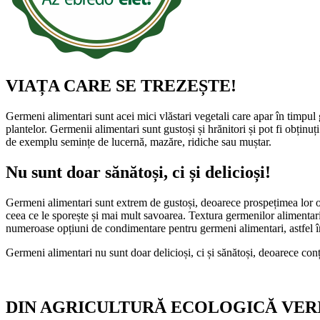
VIAȚA CARE SE TREZEȘTE!
Germeni alimentari sunt acei mici vlăstari vegetali care apar în timpul
plantelor. Germenii alimentari sunt gustoși și hrănitori și pot fi obținuț
de exemplu semințe de lucernă, mazăre, ridiche sau muștar.
Nu sunt doar sănătoși, ci și delicioși!
Germeni alimentari sunt extrem de gustoși, deoarece prospețimea lor of
ceea ce le sporește și mai mult savoarea. Textura germenilor alimentari
numeroase opțiuni de condimentare pentru germeni alimentari, astfel în
Germeni alimentari nu sunt doar delicioși, ci și sănătoși, deoarece con
DIN AGRICULTURĂ ECOLOGICĂ VERI