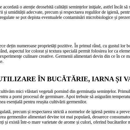
e acordată o atenție deosebită calității semințelor iniţiale, astfel încât s
rii și umidității adecvate, precum și respectarea regulilor de igienă, pe
 regulate se pot depista eventualele contaminări microbiologice și prezen
e dețin numeroase proprietăți pozitive. În primul rând, cu gustul lor bog
rând, aspectul lor colorat și textura specială permit folosirea lor ca eleme
r experimenţe culinare creative. Germenii alimentari devin din ce în ce 
te.
TILIZARE ÎN BUCĂTĂRIE, IARNA ȘI 
ultivăm mici vlăstari vegetali pornind din germinația semințelor. Primul p
ntru a porni procesul de germinare. Apoi trebuie să asigurăm temperatură
ea esențială pentru reușita cultivării germenilor.
regulată, precum și respectarea strictă a normelor de igienă pentru a pre
area germenilor alimentari devine tot mai populară, deoarece consumatorii
i și există într-o mare varietate de arome și culori, oferind bucătarilor mu