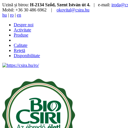
Uzină și birou:
H-2134 Sződ, Szent István út 4.
| e-mail:
iroda@cs
Mobil: +36 30 486 6962 |
okovital@csira.hu
hu
|
ro
|
en
Despre noi
Activitate
Produse
Calitate
Reţetă
Disponibilitate