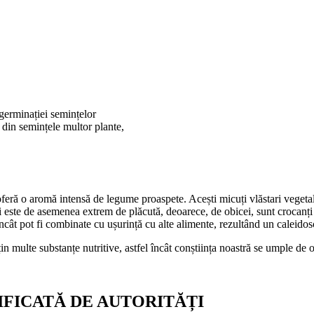
 germinației semințelor
i din semințele multor plante,
eră o aromă intensă de legume proaspete. Acești micuți vlăstari vegetali
 este de asemenea extrem de plăcută, deoarece, de obicei, sunt crocanți ș
cât pot fi combinate cu ușurință cu alte alimente, rezultând un caleido
țin multe substanțe nutritive, astfel încât conștiința noastră se umple de
FICATĂ DE AUTORITĂȚI