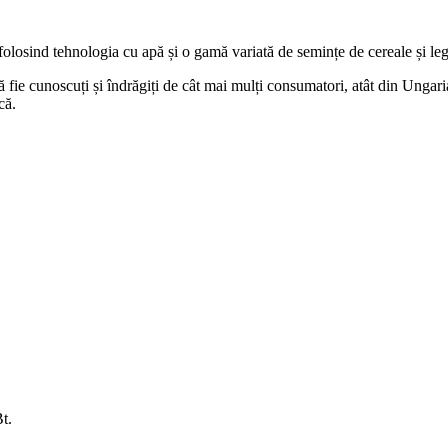
olosind tehnologia cu apă și o gamă variată de semințe de cereale și 
ă fie cunoscuți și îndrăgiți de cât mai mulți consumatori, atât din Ungaria,
că.
t.