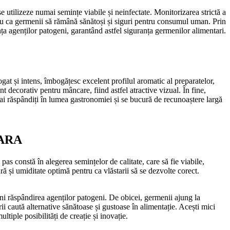
ă se utilizeze numai semințe viabile și neinfectate. Monitorizarea strictă a
ntru ca germenii să rămână sănătoși și siguri pentru consumul uman. Prin
ța agenților patogeni, garantând astfel siguranța germenilor alimentari.
at și intens, îmbogățesc excelent profilul aromatic al preparatelor,
nt decorativ pentru mâncare, fiind astfel atractive vizual. În fine,
mai răspândiți în lumea gastronomiei și se bucură de recunoaștere largă
VARA
as constă în alegerea semințelor de calitate, care să fie viabile,
 și umiditate optimă pentru ca vlăstarii să se dezvolte corect.
veni răspândirea agenților patogeni. De obicei, germenii ajung la
 caută alternative sănătoase și gustoase în alimentație. Acești mici
ltiple posibilități de creație și inovație.