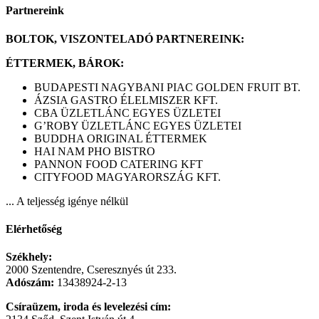
Partnereink
BOLTOK, VISZONTELADÓ PARTNEREINK:
ÉTTERMEK, BÁROK:
BUDAPESTI NAGYBANI PIAC GOLDEN FRUIT BT.
ÁZSIA GASTRO ÉLELMISZER KFT.
CBA ÜZLETLÁNC EGYES ÜZLETEI
G’ROBY ÜZLETLÁNC EGYES ÜZLETEI
BUDDHA ORIGINAL ÉTTERMEK
HAI NAM PHO BISTRO
PANNON FOOD CATERING KFT
CITYFOOD MAGYARORSZÁG KFT.
... A teljesség igénye nélkül
Elérhetőség
Székhely:
2000 Szentendre, Cseresznyés út 233.
Adószám:
13438924-2-13
Csíraüzem, iroda és levelezési cím: