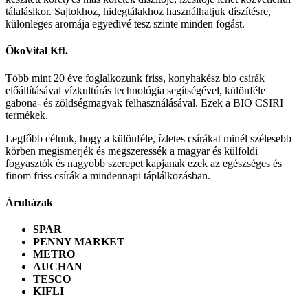
tálaláslkor. Sajtokhoz, hidegtálakhoz használhatjuk díszítésre,
különleges aromája egyedivé tesz szinte minden fogást.
ÖkoVital Kft.
Több mint 20 éve foglalkozunk friss, konyhakész bio csírák
előállításával vízkultúrás technológia segítségével, különféle
gabona- és zöldségmagvak felhasználásával. Ezek a BIO CSIRI
termékek.
Legfőbb célunk, hogy a különféle, ízletes csírákat minél szélesebb
körben megismerjék és megszeressék a magyar és külföldi
fogyasztók és nagyobb szerepet kapjanak ezek az egészséges és
finom friss csírák a mindennapi táplálkozásban.
Áruházak
SPAR
PENNY MARKET
METRO
AUCHAN
TESCO
KIFLI