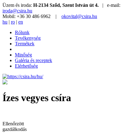
Üzem és iroda:
H-2134 Sződ, Szent István út 4.
| e-mail:
iroda@csira.hu
Mobil: +36 30 486 6962 |
okovital@csira.hu
hu
|
ro
|
en
Rólunk
Tevékenység
Termékek
Minőség
Galéria és receptek
Elérhetőség
Ízes vegyes csíra
Ellenőrzött
gazdálkodás