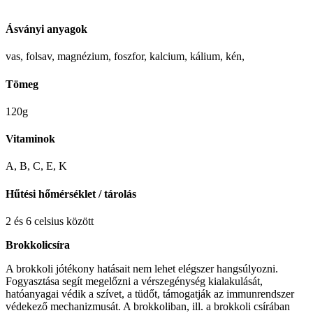
Ásványi anyagok
vas
,
folsav
,
magnézium
,
foszfor
,
kalcium
,
kálium
,
kén
,
Tömeg
120g
Vitaminok
A, B, C, E, K
Hűtési hőmérséklet / tárolás
2 és 6 celsius között
Brokkolicsíra
A brokkoli jótékony hatásait nem lehet elégszer hangsúlyozni.
Fogyasztása segít megelőzni a vérszegénység kialakulását,
hatóanyagai védik a szívet, a tüdőt, támogatják az immunrendszer
védekező mechanizmusát. A brokkoliban, ill. a brokkoli csírában