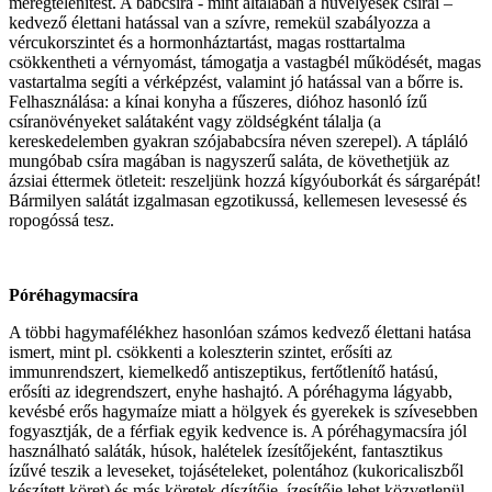
méregtelenítést. A babcsíra - mint általában a hüvelyesek csírái –
kedvező élettani hatással van a szívre, remekül szabályozza a
vércukorszintet és a hormonháztartást, magas rosttartalma
csökkentheti a vérnyomást, támogatja a vastagbél működését, magas
vastartalma segíti a vérképzést, valamint jó hatással van a bőrre is.
Felhasználása: a kínai konyha a fűszeres, dióhoz hasonló ízű
csíranövényeket salátaként vagy zöldségként tálalja (a
kereskedelemben gyakran szójababcsíra néven szerepel). A tápláló
mungóbab csíra magában is nagyszerű saláta, de követhetjük az
ázsiai éttermek ötleteit: reszeljünk hozzá kígyóuborkát és sárgarépát!
Bármilyen salátát izgalmasan egzotikussá, kellemesen levesessé és
ropogóssá tesz.
Póréhagymacsíra
A többi hagymafélékhez hasonlóan számos kedvező élettani hatása
ismert, mint pl. csökkenti a koleszterin szintet, erősíti az
immunrendszert, kiemelkedő antiszeptikus, fertőtlenítő hatású,
erősíti az idegrendszert, enyhe hashajtó. A póréhagyma lágyabb,
kevésbé erős hagymaíze miatt a hölgyek és gyerekek is szívesebben
fogyasztják, de a férfiak egyik kedvence is. A póréhagymacsíra jól
használható saláták, húsok, halételek ízesítőjeként, fantasztikus
ízűvé teszik a leveseket, tojásételeket, polentához (kukoricaliszből
készített köret) és más köretek díszítője, ízesítője lehet közvetlenül