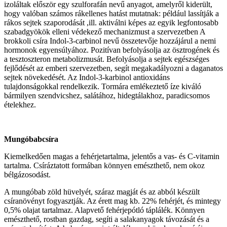
izoláltak először egy szulforafán nevű anyagot, amelyről kiderült,
hogy valóban számos rákellenes hatást mutatnak: például lassítják a
rákos sejtek szaporodását ,ill. aktiválni képes az egyik legfontosabb
szabadgyökök elleni védekező mechanizmust a szervezetben A
brokkoli csíra Indol-3-carbinol nevű összetevője hozzájárul a nemi
hormonok egyensúlyához. Pozitívan befolyásolja az ösztrogének és
a tesztoszteron metabolizmusát. Befolyásolja a sejtek egészséges
fejlődését az emberi szervezetben, segít megakadályozni a daganatos
sejtek növekedését. Az Indol-3-karbinol antioxidáns
tulajdonságokkal rendelkezik. Tormára emlékeztető íze kiváló
bármilyen szendvicshez, salátához, hidegtálakhoz, paradicsomos
ételekhez.
Mungóbabcsíra
Kiemelkedően magas a fehérjetartalma, jelentős a vas- és C-vitamin
tartalma. Csíráztatott formában könnyen emészthető, nem okoz
bélgázosodást.
A mungóbab zöld hüvelyét, száraz magját és az abból készült
csíranövényt fogyasztják. Az érett mag kb. 22% fehérjét, és mintegy
0,5% olajat tartalmaz. Alapvető fehérjepótló táplálék. Könnyen
emészthető, rostban gazdag, segíti a salakanyagok távozását és a