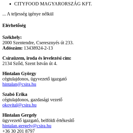
CITYFOOD MAGYARORSZÁG KFT.
... A teljesség igénye nélkül
Elérhetőség
Székhely:
2000 Szentendre, Cseresznyés út 233.
Adószám:
13438924-2-13
Csíraüzem, iroda és levelezési cím:
2134 Sződ, Szent István út 4.
Hintalan György
cégtulajdonos, ügyvezető igazgató
hintalan@csira.hu
Szabó Erika
cégtulajdonos, gazdasági vezető
okovital@csira.hu
Hintalan Gergely
ügyvezető igazgató, belföldi értékesítő
hintalan.gergely@csira.hu
+36 30 201 8797