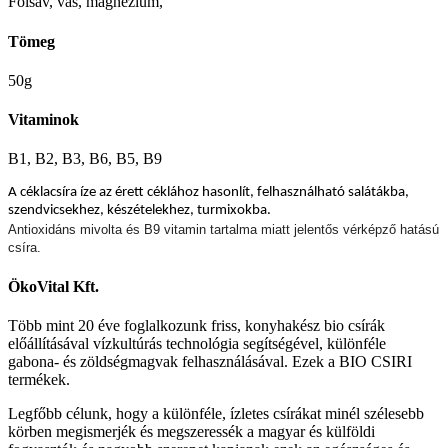
Folsav
,
vas
,
magnézium
,
Tömeg
50g
Vitaminok
B1, B2, B3, B6, B5, B9
A céklacsíra íze az érett céklához hasonlít, felhasználható salátákba,
szendvicsekhez, készételekhez, turmixokba.
Antioxidáns mivolta és B9 vitamin tartalma miatt jelentős vérképző hatású
csíra.
ÖkoVital Kft.
Több mint 20 éve foglalkozunk friss, konyhakész bio csírák
előállításával vízkultúrás technológia segítségével, különféle
gabona- és zöldségmagvak felhasználásával. Ezek a BIO CSIRI
termékek.
Legfőbb célunk, hogy a különféle, ízletes csírákat minél szélesebb
körben megismerjék és megszeressék a magyar és külföldi