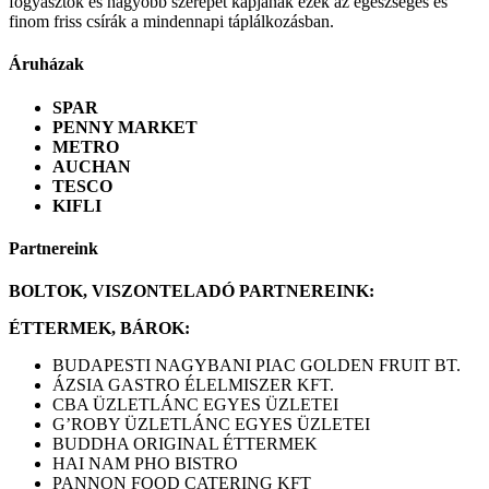
fogyasztók és nagyobb szerepet kapjanak ezek az egészséges és
finom friss csírák a mindennapi táplálkozásban.
Áruházak
SPAR
PENNY MARKET
METRO
AUCHAN
TESCO
KIFLI
Partnereink
BOLTOK, VISZONTELADÓ PARTNEREINK:
ÉTTERMEK, BÁROK:
BUDAPESTI NAGYBANI PIAC GOLDEN FRUIT BT.
ÁZSIA GASTRO ÉLELMISZER KFT.
CBA ÜZLETLÁNC EGYES ÜZLETEI
G’ROBY ÜZLETLÁNC EGYES ÜZLETEI
BUDDHA ORIGINAL ÉTTERMEK
HAI NAM PHO BISTRO
PANNON FOOD CATERING KFT