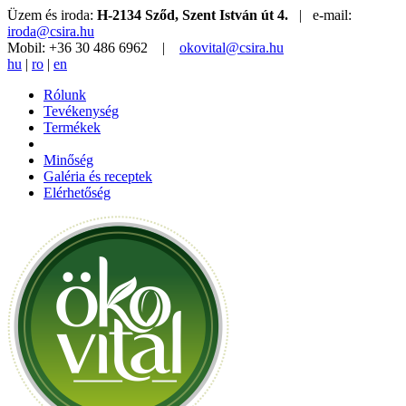
Üzem és iroda:
H-2134 Sződ, Szent István út 4.
| e-mail:
iroda@csira.hu
Mobil: +36 30 486 6962 |
okovital@csira.hu
hu
|
ro
|
en
Rólunk
Tevékenység
Termékek
Minőség
Galéria és receptek
Elérhetőség